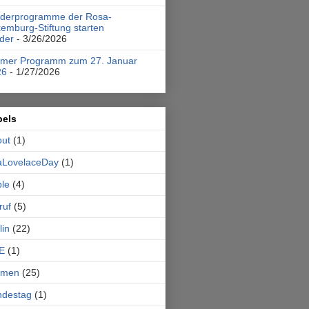
rderprogramme der Rosa-
emburg-Stiftung starten
der
- 3/26/2026
emer Programm zum 27. Januar
26
- 1/27/2026
bels
out
(1)
aLovelaceDay
(1)
le
(4)
ruf
(5)
lin
(22)
E
(1)
emen
(25)
ndestag
(1)