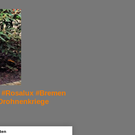
er. #Rosalux #Bremen
Drohnenkriege
ten