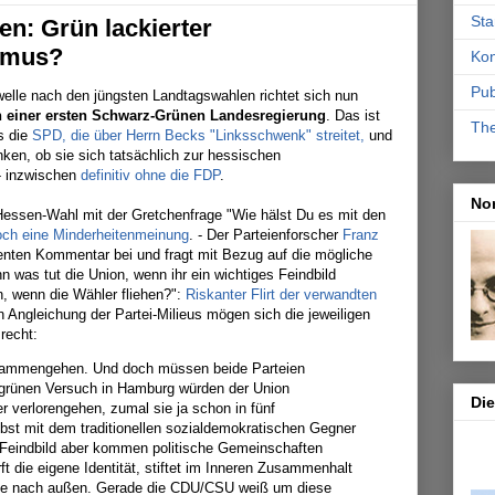
Sta
en: Grün lackierter
smus?
Kon
Pub
welle nach den jüngsten Landtagswahlen richtet sich nun
n einer ersten Schwarz-Grünen Landesregierung
. Das ist
Th
ls die
SPD, die über Herrn Becks "Linksschwenk" streitet,
und
ken, ob sie sich tatsächlich zur hessischen
 - inzwischen
definitiv ohne die FDP
.
No
Hessen-Wahl mit der Gretchenfrage "Wie hälst Du es mit den
och eine Minderheitenmeinung
. - Der Parteienforscher
Franz
genten Kommentar bei und fragt mit Bezug auf die mögliche
 was tut die Union, wenn ihr ein wichtiges Feindbild
 wenn die Wähler fliehen?":
Riskanter Flirt der verwandten
en Angleichung der Partei-Milieus mögen sich die jeweiligen
recht:
usammengehen. Und doch müssen beide Parteien
grünen Versuch in Hamburg würden der Union
Di
er verlorengehen, zumal sie ja schon in fünf
st mit dem traditionellen sozialdemokratischen Gegner
Feindbild aber kommen politische Gemeinschaften
ft die eigene Identität, stiftet im Inneren Zusammenhalt
rgie nach außen. Gerade die CDU/CSU weiß um diese