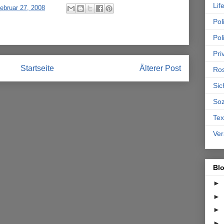
Lif
ebruar 27, 2008
Poli
Pol
Pri
Startseite
Älterer Post
Ro
Sic
Soz
Tex
Ver
Bl
►
►
►
►