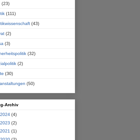
e
(23)
tik
(111)
itikwissenschaft
(43)
vat
(2)
sa
(3)
herheitspolitik
(32)
ialpolitik
(2)
te
(30)
anstaltungen
(50)
og-Archiv
2024
(4)
2023
(2)
2021
(1)
2020
(2)