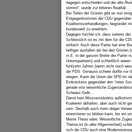
dagegen entschieden und der alte
Run
stimmt”, wurde zur bitteren Realität.
Bei Teilen der Grünen gibt es nun eini
Entgegenkommen der CDU gegenüber i
Koalitionsverhandlungen, begründet mit
bundesweit zu erweitern.
Dagegen fürchte ich, dass seitens de
Schliesslich ist es mit dem für die C
einfach: Auch diese Partei hat eine Ba
heftiger ausfallen als bei den Grünen 
m.E. in der ganzen Breite der Partei nu
Unionsparteien) und schließlich waren
fünfzehn Jahren (wenn nicht noch wese
die PDS. Genauso schwer dürfte vor di
wiegen: Kann die Union die SPD im n
Einknickens gegenüber den “roten Soc
gerade erst wesentliche Zugeständnis
Schwarz-Gelb…
Damit kein Missverständnis aufkommt
Koalieren abhalten, aber auch nicht g
sein. Deshalb auch mein obiger Verwei
einem/einer so blühen kann, bis ein unb
Meine These wäre: Wesentliche Zugest
Thema ist (in aller Allgemeinheit) sc
sich die CDU auch eine Modernisierun