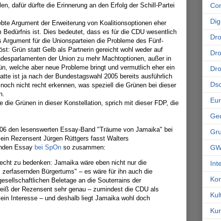
Co
n, dafür dürfte die Erinnerung an den Erfolg der Schill-Partei
Dig
bte Argument der Erweiterung von Koalitionsoptionen eher
 Bedürfnis ist. Dies bedeutet, dass es für die CDU wesentlich
Dr
es Argument für die Unionsparteien die Probleme des Fünf-
öst: Grün statt Gelb als Partnerin gereicht wohl weder auf
Dro
desparlamenten der Union zu mehr Machtoptionen, außer in
n, welche aber neue Probleme bringt und vermutlich eher ein
Dr
tte ist ja nach der Bundestagswahl 2005 bereits ausführlich
Ds
noch nicht recht erkennen, was speziell die Grünen bei dieser
n.
Eu
ie die Grünen in dieser Konstellation, sprich mit dieser FDP, die
Ge
06 den lesenswerten Essay-Band "Träume von Jamaika" bei
Gr
Sein Rezensent Jürgen Rüttgers fasst Walters
GW
enden Essay
bei SpOn
so zusammen:
u recht zu bedenken: Jamaika wäre eben nicht nur die
Int
l zerfasernden Bürgertums" – es wäre für ihn auch die
Kon
gesellschaftlichen Beletage an die Souterrains der
weiß der Rezensent sehr genau – zumindest die CDU als
Kul
 kein Interesse – und deshalb liegt Jamaika wohl doch
Kur