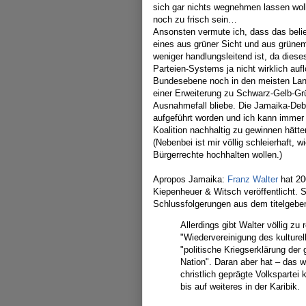
sich gar nichts wegnehmen lassen wolle
noch zu frisch sein…
Ansonsten vermute ich, dass das belie
eines aus grüner Sicht und aus grünem
weniger handlungsleitend ist, da dies
Parteien-Systems ja nicht wirklich aufl
Bundesebene noch in den meisten Lan
einer Erweiterung zu Schwarz-Gelb-Grü
Ausnahmefall bliebe. Die Jamaika-Deba
aufgeführt worden und ich kann immer 
Koalition nachhaltig zu gewinnen hätte
(Nebenbei ist mir völlig schleierhaft, w
Bürgerrechte hochhalten wollen.)
Apropos Jamaika:
Franz Walter
hat 20
Kiepenheuer & Witsch veröffentlicht. 
Schlussfolgerungen aus dem titelgeb
Allerdings gibt Walter völlig z
"Wiedervereinigung des kulturel
"politische Kriegserklärung der 
Nation". Daran aber hat – das 
christlich geprägte Volkspartei
bis auf weiteres in der Karibik.