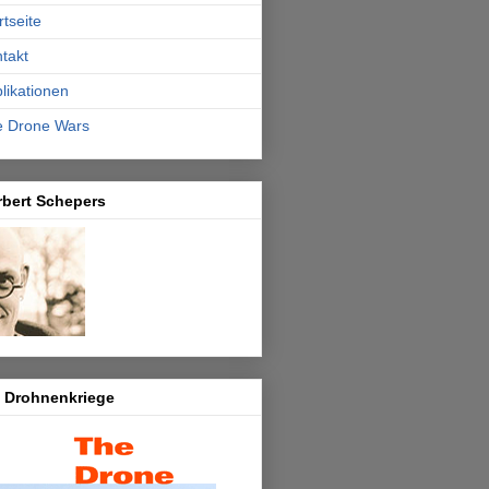
rtseite
takt
likationen
e Drone Wars
rbert Schepers
e Drohnenkriege