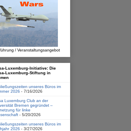
führung / Veranstaltungsangebot
a-Luxemburg-Initiative: Die
sa-Luxemburg-Stiftung in
emen
ließungszeiten unseres Büros im
mmer 2026
- 7/16/2026
a Luxemburg Club an der
versität Bremen gegründet –
netzung für linke
senschaft
- 5/20/2026
ließungszeiten unseres Büros im
hjahr 2026
- 3/27/2026