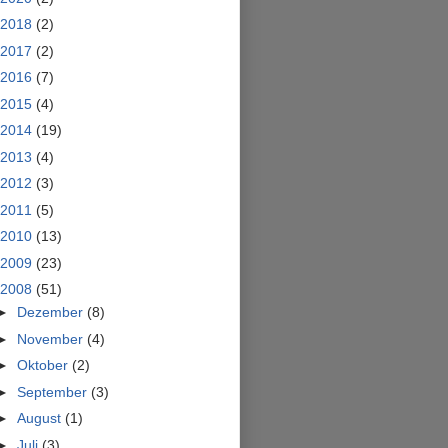
2018
(2)
2017
(2)
2016
(7)
2015
(4)
2014
(19)
2013
(4)
2012
(3)
2011
(5)
2010
(13)
2009
(23)
2008
(51)
►
Dezember
(8)
►
November
(4)
►
Oktober
(2)
►
September
(3)
►
August
(1)
►
Juli
(3)