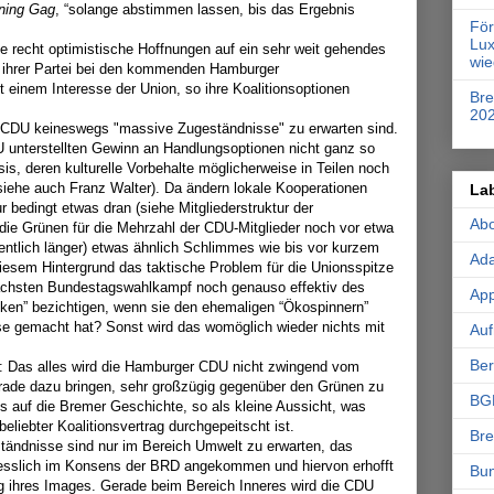
ning Gag
, “solange abstimmen lassen, bis das Ergebnis
Fö
Lux
ge recht optimistische Hoffnungen auf ein sehr weit gehendes
wie
hrer Partei bei den kommenden Hamburger
 einem Interesse der Union, so ihre Koalitionsoptionen
Br
20
r CDU keineswegs "massive Zugeständnisse" zu erwarten sind.
DU unterstellten Gewinn an Handlungsoptionen nicht ganz so
sis, deren kulturelle Vorbehalte möglicherweise in Teilen noch
(siehe auch Franz Walter). Da ändern lokale Kooperationen
La
r bedingt etwas dran (siehe Mitgliederstruktur der
Ab
 die Grünen für die Mehrzahl der CDU-Mitglieder noch vor etwa
ntlich länger) etwas ähnlich Schlimmes wie bis vor kurzem
Ad
esem Hintergrund das taktische Problem für die Unionsspitze
ächsten Bundestagswahlkampf noch genauso effektiv des
App
ken” bezichtigen, wenn sie den ehemaligen “Ökospinnern”
se gemacht hat? Sonst wird das womöglich wieder nichts mit
Auf
Ber
: Das alles wird die Hamburger CDU nicht zwingend vom
erade dazu bringen, sehr großzügig gegenüber den Grünen zu
BG
s auf die Bremer Geschichte, so als kleine Aussicht, was
eliebter Koalitionsvertrag durchgepeitscht ist.
Br
ändnisse sind nur im Bereich Umwelt zu erwarten, das
hliesslich im Konsens der BRD angekommen und hiervon erhofft
Bu
g ihres Images. Gerade beim Bereich Inneres wird die CDU