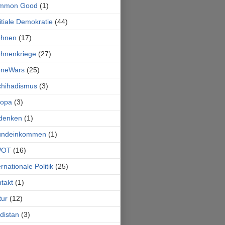
mmon Good
(1)
itiale Demokratie
(44)
ohnen
(17)
hnenkriege
(27)
oneWars
(25)
chihadismus
(3)
ropa
(3)
denken
(1)
undeinkommen
(1)
OT
(16)
ernationale Politik
(25)
takt
(1)
tur
(12)
distan
(3)