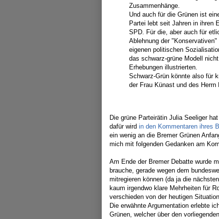
Zusammenhänge.
Und auch für die Grünen ist ein
Partei lebt seit Jahren in ihre
SPD. Für die, aber auch für etl
Ablehnung der "Konservativen" b
eigenen politischen Sozialisati
das schwarz-grüne Modell nicht
Erhebungen illustrierten.
Schwarz-Grün könnte also für k
der Frau Künast und des Herrn
Die grüne Parteirätin Julia Seeliger h
dafür wird
in den Kommentaren ihres Bl
ein wenig an die Bremer Grünen Anfang
mich mit folgenden Gedanken am Komm
Am Ende der Bremer Debatte wurde ma
brauche, gerade wegen dem bundeswei
mitregieren können (da ja die nächsten
kaum irgendwo klare Mehrheiten für Ro
verschieden von der heutigen Situatio
Die erwähnte Argumentation erlebte ic
Grünen, welcher über den vorliegenden 