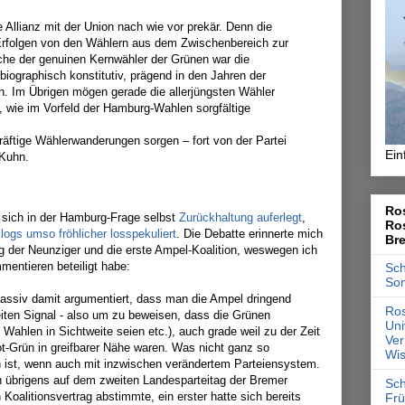
e Allianz mit der Union nach wie vor prekär. Denn die
n Erfolgen von den Wählern aus dem Zwischenbereich zur
iche der genuinen Kernwähler der Grünen war die
iographisch konstitutiv, prägend in den Jahren der
on. Im Übrigen mögen gerade die allerjüngsten Wähler
, wie im Vorfeld der Hamburg-Wahlen sorgfältige
räftige Wählerwanderungen sorgen – fort von der Partei
Ein
 Kuhn.
Ros
at sich in der Hamburg-Frage selbst
Zurückhaltung auferlegt
,
Ro
ogs umso fröhlicher losspekuliert
. Die Debatte erinnerte mich
Br
 der Neunziger und die erste Ampel-Koalition, weswegen ich
entieren beteiligt habe:
Sch
So
ssiv damit argumentiert, dass man die Ampel dringend
Ros
ten Signal - also um zu beweisen, dass die Grünen
Uni
 Wahlen in Sichtweite seien etc.), auch grade weil zu der Zeit
Ver
t-Grün in greifbarer Nähe waren. Was nicht ganz so
Wis
n ist, wenn auch mit inzwischen verändertem Parteiensystem.
h übrigens auf dem zweiten Landesparteitag der Bremer
Sch
Koalitionsvertrag abstimmte, ein erster hatte sich bereits
Frü