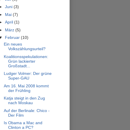
►
Juni
(3)
►
Mai
(7)
►
April
(1)
►
März
(5)
▼
Februar
(10)
Ein neues
Volkszählungsurteil?
Koalitionsspekulationen:
Grün lackierter
Großstadt...
Ludger Volmer: Der grüne
Super-GAU
Am 16. Mai 2008 kommt
der Frühling
Katja steigt in den Zug
nach Moskau
Auf der Berlinale: Chico -
Der Film
Is Obama a Mac and
Clinton a PC?