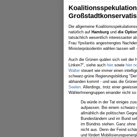
Koalitionsspekulation
Großstadtkonservati
Die allgemeine Koalitionsspekulations
natürlich auf
Hamburg
und
die Optio
tatsächlich wesentlich interessanter a
Frau Ypsilantis angestrengtes Nachden
Ministerpräsidentin wählen lassen will
Auch die Grünen quälen sich seit der 
Linken?", siehe auch
hier
sowie
hier n
Walter
steuert wie immer einen intelli
schwarz-grüne Regierungsbildung "Denn
abhanden kommt - und was die Grünen,
Seelen
. Allerdings, trotz einer gewiss
WählerInnengruppen einander nicht so 
Da würde in der Tat einiges z
aufpassen. Bei einem schwarz-
allmählich die politischen Gegn
Bundesländern und im Bund selb
im Bündnis stehen. Ganz ohne 
nicht aus. Denn der Feind schär
und fördert Mobilisierungsene