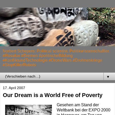
Norbert Schepers: Political scientist. Politikwissenschaftler.
#Rosalux #Bremen #politischeBildung
#KonfliktundTechnologie #DroneWars #Drohnenkriege
#StopKillerRobots
▼
17. April 2007
Our Dream is a World Free of Poverty
Gesehen am Stand der
Weltbank bei der EXPO 2000