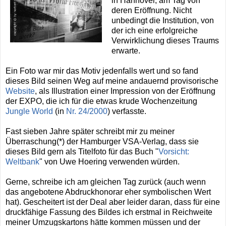
in Hannover, am Tag von
deren Eröffnung. Nicht
unbedingt die Institution, von
der ich eine erfolgreiche
Verwirklichung dieses Traums
erwarte.
Ein Foto war mir das Motiv jedenfalls wert und so fand
dieses Bild seinen Weg auf meine andauernd provisorische
Website
, als Illustration einer Impression von der Eröffnung
der EXPO, die ich für die etwas krude Wochenzeitung
Jungle World
(in
Nr. 24/2000
) verfasste.
Fast sieben Jahre später schreibt mir zu meiner
Überraschung(*) der Hamburger VSA-Verlag, dass sie
dieses Bild gern als Titelfoto für das Buch "
Vorsicht:
Weltbank
" von Uwe Hoering verwenden würden.
Gerne, schreibe ich am gleichen Tag zurück (auch wenn
das angebotene Abdruckhonorar eher symbolischen Wert
hat). Gescheitert ist der Deal aber leider daran, dass für eine
druckfähige Fassung des Bildes ich erstmal in Reichweite
meiner Umzugskartons hätte kommen müssen und der