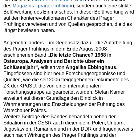
des
Magazins »prager frühling«
), sondern auch eine strikte
Befürwortung des Einmarsches. In dieser Befürwortung wird
auf den konterrevolutionären Charakter des Prager
Frühlings verwiesen und von Quellen gesprochen, die dies
längst bewiesen hätten.
Angenehm anders – im Gegensatz dazu – die Aufarbeitung
des Prager Frühlings in dem Ende August 2008
erschienenen Band
„Die letzte Chance? 1968 in
Osteuropa. Analysen und Berichte über ein
Schlüsseljahr“,
editiert von
Angelika Ebbinghaus
.
Eingeflossen sind hier neue Forschungsergebnisse und
Quellen, wie die seit 2006 freigegebenen Dokumente des
ZK der KPdSU, die von einer internationalen
Forschungsgruppe aufgearbeitet wurden. Stefan Karner
erweitert auf dieser Grundlage den Einblick in
Wahrnehmungen und Entscheidungen der Führung des
Warschauer Paktes.
Weitere Beiträge des Bandes behandeln neben der
Situation in der ČSSR auch diejenige in Polen, Ungarn,
Jugoslawien, Rumänien und in der DDR und fragen jeweils
auch nach Wirkungen des Prager Frühlings und der