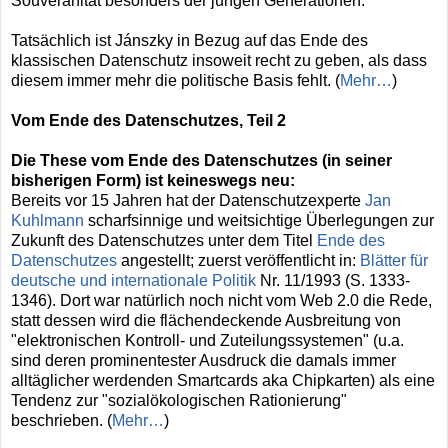
Souveränität besonders der jungen Generationen.
Tatsächlich ist Jánszky in Bezug auf das Ende des
klassischen Datenschutz insoweit recht zu geben, als dass
diesem immer mehr die politische Basis fehlt. (
Mehr…
)
Vom Ende des Datenschutzes, Teil 2
Die These vom Ende des Datenschutzes (in seiner
bisherigen Form) ist keineswegs neu:
Bereits vor 15 Jahren hat der Datenschutzexperte
Jan
Kuhlmann
scharfsinnige und weitsichtige Überlegungen zur
Zukunft des Datenschutzes unter dem Titel
Ende des
Datenschutzes
angestellt; zuerst veröffentlicht in:
Blätter für
deutsche und internationale Politik
Nr. 11/1993 (S. 1333-
1346). Dort war natürlich noch nicht vom Web 2.0 die Rede,
statt dessen wird die flächendeckende Ausbreitung von
"elektronischen Kontroll- und Zuteilungssystemen" (u.a.
sind deren prominentester Ausdruck die damals immer
alltäglicher werdenden Smartcards aka Chipkarten) als eine
Tendenz zur "sozialökologischen Rationierung"
beschrieben. (
Mehr…
)