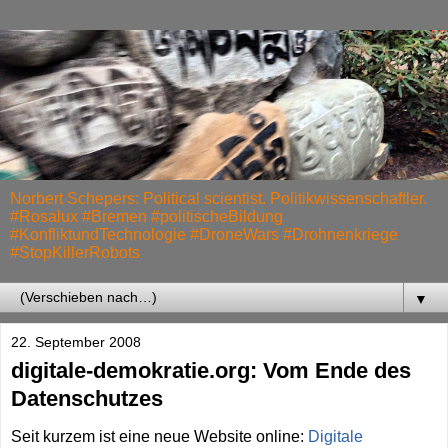
Norbert Schepers: Political scientist. Politikwissenschaftler.
#Rosalux #Bremen #politischeBildung
#KonfliktundTechnologie #DroneWars #Drohnenkriege
#StopKillerRobots
▼
22. September 2008
digitale-demokratie.org: Vom Ende des
Datenschutzes
Seit kurzem ist eine neue Website online:
Digitale