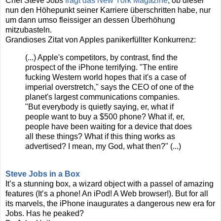
Chef Steve Jobs
fragt das New York Magazine
, ob dieser
nun den Höhepunkt seiner Karriere überschritten habe, nur
um dann umso fleissiger an dessen Überhöhung
mitzubasteln.
Grandioses Zitat von Apples panikerfüllter Konkurrenz:
(...) Apple's competitors, by contrast, find the
prospect of the iPhone terrifying. "The entire
fucking Western world hopes that it's a case of
imperial overstretch," says the CEO of one of the
planet's largest communications companies.
"But everybody is quietly saying, er, what if
people want to buy a $500 phone? What if, er,
people have been waiting for a device that does
all these things? What if this thing works as
advertised? I mean, my God, what then?" (...)
Steve Jobs in a Box
It’s a stunning box, a wizard object with a passel of amazing
features (It’s a phone! An iPod! A Web browser!). But for all
its marvels, the iPhone inaugurates a dangerous new era for
Jobs. Has he peaked?