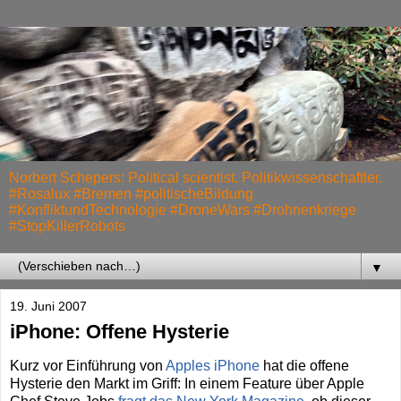
Norbert Schepers: Political scientist. Politikwissenschaftler.
#Rosalux #Bremen #politischeBildung
#KonfliktundTechnologie #DroneWars #Drohnenkriege
#StopKillerRobots
▼
19. Juni 2007
iPhone: Offene Hysterie
Kurz vor Einführung von
Apples iPhone
hat die offene
Hysterie den Markt im Griff: In einem Feature über Apple