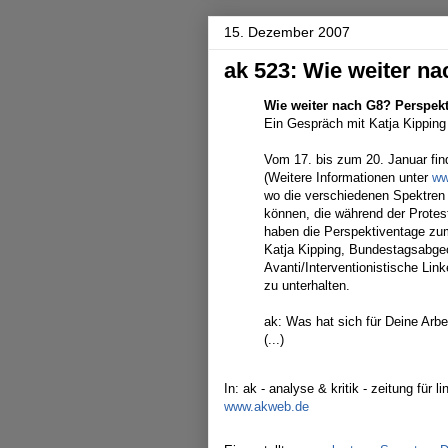
15. Dezember 2007
ak 523: Wie weiter n
Wie weiter nach G8? Perspekt
Ein Gespräch mit Katja Kipping 
Vom 17. bis zum 20. Januar fin
(Weitere Informationen unter
ww
wo die verschiedenen Spektren
können, die während der Protes
haben die Perspektiventage z
Katja Kipping, Bundestagsabge
Avanti/Interventionistische Link
zu unterhalten.
ak: Was hat sich für Deine Arb
(...)
In: ak - analyse & kritik - zeitung für 
www.akweb.de