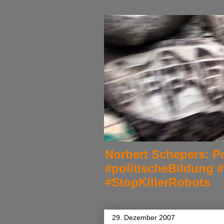
Norbert Schepers: Po
#politischeBildung 
#StopKillerRobots
29. Dezember 2007