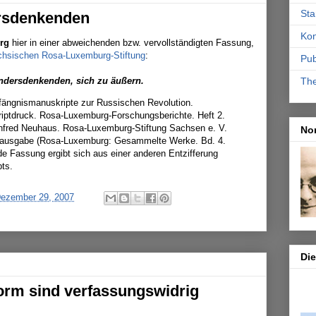
Sta
ersdenkenden
Kon
rg
hier in einer abweichenden bzw. vervollständigten Fassung,
chsischen Rosa-Luxemburg-Stiftung
:
Pub
 Andersdenkenden, sich zu äußern.
Th
ängnismanuskripte zur Russischen Revolution.
riptdruck. Rosa-Luxemburg-Forschungsberichte. Heft 2.
nfred Neuhaus. Rosa-Luxemburg-Stiftung Sachsen e. V.
No
rkausgabe (Rosa-Luxemburg: Gesammelte Werke. Bd. 4.
de Fassung ergibt sich aus einer anderen Entzifferung
pts.
ezember 29, 2007
Di
form sind verfassungswidrig