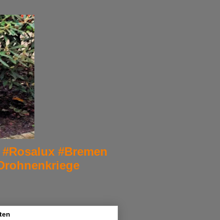
er. #Rosalux #Bremen
Drohnenkriege
ten