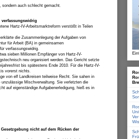
t, sondern auch schlecht gemacht.
d verfassungswidrig
retene Hartz-IV-Arbeitsmarktreform verstößt in Teilen
erklärte die Zusammenlegung der Aufgaben von
ur für Arbeit (BA) in gemeinsamen
für verfassungswidrig.
Ein
twa sieben Millionen Empfänger von Hartz-IV-
stechnisch neu organisiert werden. Das Gericht setzte
jahresfrist bis spätestens Ende 2010. Für die Hartz-IV-
is vorerst nichts.
Ros
ge von elf Landkreisen teilweise Recht. Sie sahen in
Ro
Br
 unzulässige Mischverwaltung. Sie verletzten die
t auf eigenständige Aufgabenerledigung, hieß es in
Sch
So
Ros
Uni
Ver
Wis
n Gesetzgebung nicht auf dem Rücken der
Sch
Frü