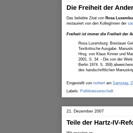
Die Freiheit der And
Das beliebte Zitat von
Rosa Luxembu
restauriert von den KollegInnen der
sä
Freiheit ist immer die Freiheit der
Rosa Luxemburg: Breslauer Gef
Textkritische Ausgabe. Manusk
Hrsg. von Klaus Kinner und Ma
2001. S. 34. - Die von der We
Berlin 1974. S. 359) abweichen
des handschriftlichen Manuskri
Eingestellt von
norbert
am
Samstag, D
Labels:
Politikwissenschaft
21. Dezember 2007
Teile der Hartz-IV-Re
Wir wussten es: