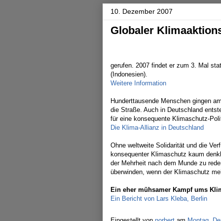
10. Dezember 2007
Globaler Klimaaktion
gerufen. 2007 findet er zum 3. Mal stat
(Indonesien).
Weitere Information
Hunderttausende Menschen gingen am 
die Straße. Auch in Deutschland ents
für eine konsequente Klimaschutz-Polit
Die Klima-Allianz in Deutschland
Ohne weltweite Solidarität und die Ve
konsequenter Klimaschutz kaum denkb
der Mehrheit nach dem Munde zu reden 
überwinden, wenn der Klimaschutz meh
Ein eher mühsamer Kampf ums Kli
Ein Bericht von Lars Kleba, Berlin
Eingestellt von
norbert
am
Montag, De