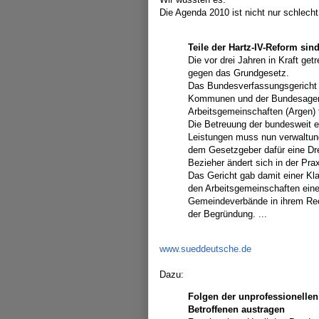
Die Agenda 2010 ist nicht nur schlech
Teile der Hartz-IV-Reform sin
Die vor drei Jahren in Kraft get
gegen das Grundgesetz.
Das Bundesverfassungsgericht 
Kommunen und der Bundesagent
Arbeitsgemeinschaften (Argen) 
Die Betreuung der bundesweit e
Leistungen muss nun verwaltung
dem Gesetzgeber dafür eine Drei
Bezieher ändert sich in der Prax
Das Gericht gab damit einer Kla
den Arbeitsgemeinschaften eine
Gemeindeverbände in ihrem Rech
der Begründung. ...
www.sueddeutsche.de
Dazu:
Folgen der unprofessionelle
Betroffenen austragen