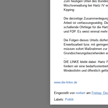
Zum heutigen Urteil des Bundes
Mischverwaltung bei Hartz IV erk
Kipping:
Die derzeitige Zusammenlegun
Arbeit ist verfassungswidrig. D
schallende Ohrfeige für die H
und FDP. Es weist einmal mehr 
Die Folgen dieses Urteils dürf
Erwerbsarbeit bzw. mit gerin
müssen sofort Maßnahmen zur V
Grundsicherungsbeziehenden er
...
DIE LINKE bleibt dabei: Hartz
fordern wir eine bedarfsorientie
Mindestlohn und öffentlich gefö
www.die-linke.de
Eingestellt von
norbert
am
Freitag, D
Labels:
Politik