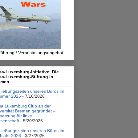
führung / Veranstaltungsangebot
a-Luxemburg-Initiative: Die
sa-Luxemburg-Stiftung in
emen
ließungszeiten unseres Büros im
mmer 2026
- 7/16/2026
a Luxemburg Club an der
versität Bremen gegründet –
netzung für linke
senschaft
- 5/20/2026
ließungszeiten unseres Büros im
hjahr 2026
- 3/27/2026