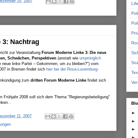
ezember 15, 2007
Lif
Poli
Pol
Pri
 3: Nachtrag
Ro
Sic
ericht zur Veranstaltung
Forum Moderne Linke 3: Die neue
rken, Schwächen, Perspektiven
(anstatt wie
ursprünglich
Soz
e neue linke Partei – Gekommen, um zu bleiben?") vom
007 in Bremen findet sich
hier bei der Rosa-Luxemburg-
Tex
sankündigung zum
dritten Forum Moderne Linke
findet sich
Ver
m Frühjahr 2008 soll sich dem Thema "Regierungsbeteiligung"
nken...
Bl
►
Dezember 11, 2007
►
tungen
►
►