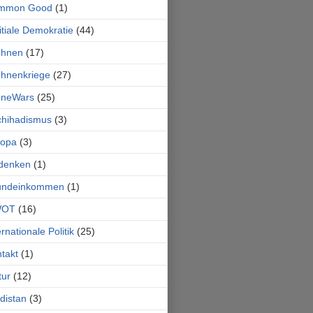
mmon Good
(1)
itiale Demokratie
(44)
ohnen
(17)
hnenkriege
(27)
oneWars
(25)
chihadismus
(3)
ropa
(3)
denken
(1)
undeinkommen
(1)
OT
(16)
ernationale Politik
(25)
takt
(1)
tur
(12)
distan
(3)