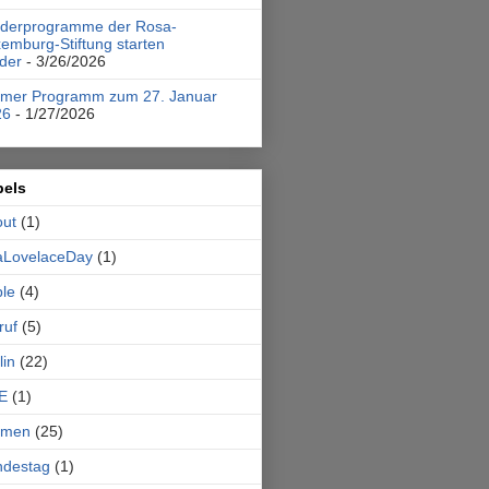
rderprogramme der Rosa-
emburg-Stiftung starten
der
- 3/26/2026
emer Programm zum 27. Januar
26
- 1/27/2026
bels
out
(1)
aLovelaceDay
(1)
le
(4)
ruf
(5)
lin
(22)
E
(1)
emen
(25)
ndestag
(1)