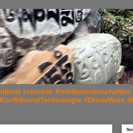
litical scientist. Politikwissenschaftl
#KonfliktundTechnologie #DroneWars #
Sei