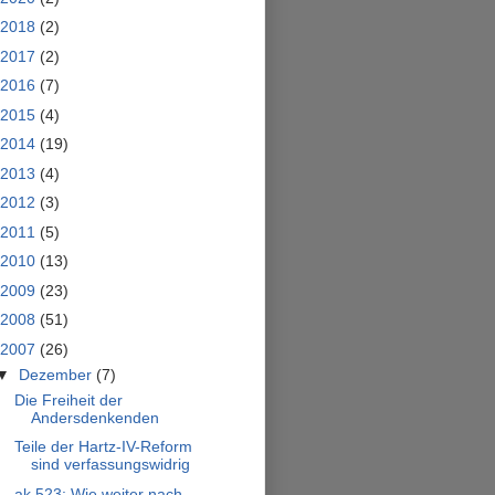
2018
(2)
2017
(2)
2016
(7)
2015
(4)
2014
(19)
2013
(4)
2012
(3)
2011
(5)
2010
(13)
2009
(23)
2008
(51)
2007
(26)
▼
Dezember
(7)
Die Freiheit der
Andersdenkenden
Teile der Hartz-IV-Reform
sind verfassungswidrig
ak 523: Wie weiter nach