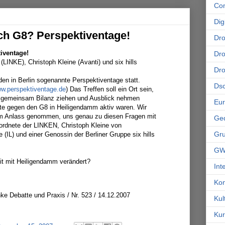
Co
Dig
ach G8? Perspektiventage!
Dr
iventage!
Dro
(LINKE), Christoph Kleine (Avanti) und six hills
Dr
den in Berlin sogenannte Perspektiventage statt.
Ds
w.perspektiventage.de
) Das Treffen soll ein Ort sein,
 gemeinsam Bilanz ziehen und Ausblick nehmen
Eu
te gegen den G8 in Heiligendamm aktiv waren. Wir
um Anlass genommen, uns genau zu diesen Fragen mit
Ge
ordnete der LINKEN, Christoph Kleine von
Gr
e (IL) und einer Genossin der Berliner Gruppe six hills
GW
eit mit Heiligendamm verändert?
Int
Kon
linke Debatte und Praxis / Nr. 523 / 14.12.2007
Kul
Kur