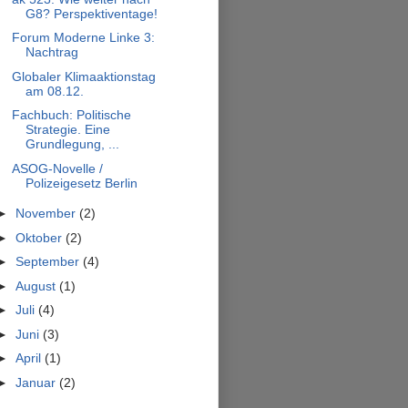
G8? Perspektiventage!
Forum Moderne Linke 3:
Nachtrag
Globaler Klimaaktionstag
am 08.12.
Fachbuch: Politische
Strategie. Eine
Grundlegung, ...
ASOG-Novelle /
Polizeigesetz Berlin
►
November
(2)
►
Oktober
(2)
►
September
(4)
►
August
(1)
►
Juli
(4)
►
Juni
(3)
►
April
(1)
►
Januar
(2)