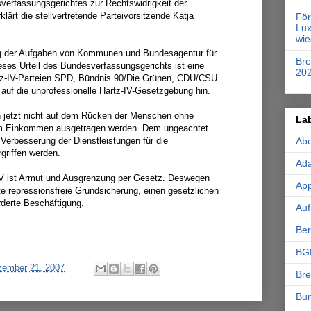
verfassungsgerichtes zur Rechtswidrigkeit der
lärt die stellvertretende Parteivorsitzende Katja
Fö
Lux
wie
g der Aufgaben von Kommunen und Bundesagentur für
Br
ieses Urteil des Bundesverfassungsgerichts ist eine
20
artz-IV-Parteien SPD, Bündnis 90/Die Grünen, CDU/CSU
auf die unprofessionelle Hartz-IV-Gesetzgebung hin.
en jetzt nicht auf dem Rücken der Menschen ohne
La
gem Einkommen ausgetragen werden. Dem ungeachtet
Ab
erbesserung der Dienstleistungen für die
griffen werden.
Ad
 IV ist Armut und Ausgrenzung per Gesetz. Deswegen
App
rte repressionsfreie Grundsicherung, einen gesetzlichen
rderte Beschäftigung.
Auf
Ber
BG
ezember 21, 2007
Br
Bu