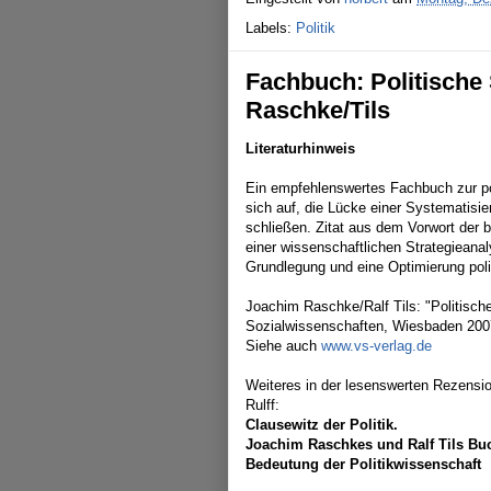
Labels:
Politik
Fachbuch: Politische 
Raschke/Tils
Literaturhinweis
Ein empfehlenswertes Fachbuch zur pol
sich auf, die Lücke einer Systematisie
schließen. Zitat aus dem Vorwort der
einer wissenschaftlichen Strategieanal
Grundlegung und eine Optimierung polit
Joachim Raschke/Ralf Tils: "Politische
Sozialwissenschaften, Wiesbaden 200
Siehe auch
www.vs-verlag.de
Weiteres in der lesenswerten Rezensio
Rulff:
Clausewitz der Politik.
Joachim Raschkes und Ralf Tils Buch
Bedeutung der Politikwissenschaft