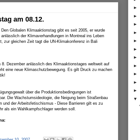
►
►
stag am 08.12.
►
Den Globalen Klimaaktionstag gibt es seit 2005, er wurde
►
anlässlich der Klimaverhandlungen in Montreal ins Leben
►
t, zur gleichen Zeit tagt die UN-Klimakonferenz in Bali
►
►
8. Dezember anlässlich des Klimaaktionstages weltweit auf
►
teht eine neue Klimaschutzbewegung. Es gilt Druck zu machen
►
ik!
►
►
rfügungsgewalt über die Produktionsbedingungen ist
ar. Die Wachstumsideologie, die Neigung beim Straßenbau
▼
und der Arbeitsfetischismus - Diese Barrieren gilt es zu
r als ein Wahlkampfschlager werden soll.
ma:
zember 10, 2007