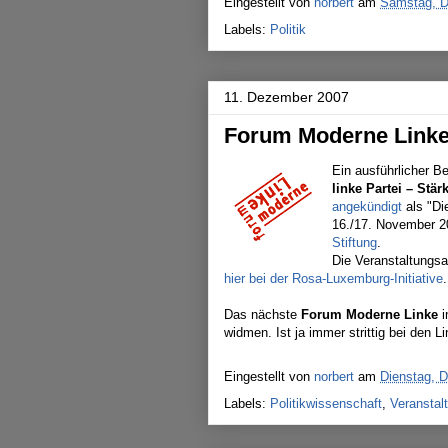
Eingestellt von
norbert
am
Samstag, D
Labels:
Politik
11. Dezember 2007
Forum Moderne Linke
Ein ausführlicher B
linke Partei – Stä
angekündigt
als "Di
16./17. November 2
Stiftung
.
Die Veranstaltung
hier bei der Rosa-Luxemburg-Initiative
.
Das nächste
Forum Moderne Linke
i
widmen. Ist ja immer strittig bei den Li
Eingestellt von
norbert
am
Dienstag, 
Labels:
Politikwissenschaft
,
Veranstal