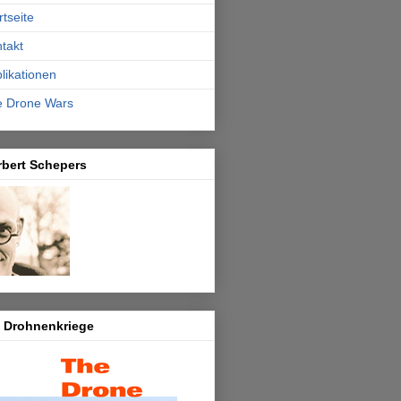
rtseite
takt
likationen
e Drone Wars
rbert Schepers
e Drohnenkriege