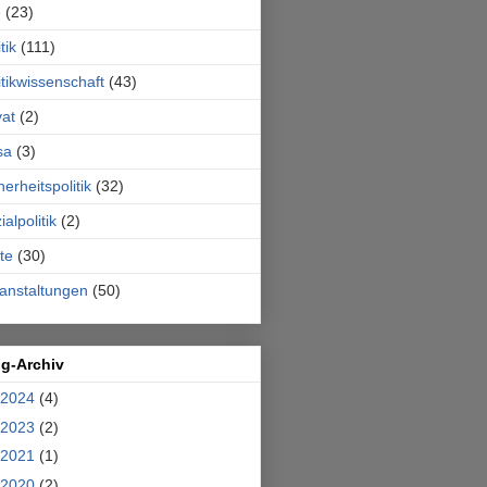
e
(23)
tik
(111)
itikwissenschaft
(43)
vat
(2)
sa
(3)
herheitspolitik
(32)
ialpolitik
(2)
te
(30)
anstaltungen
(50)
og-Archiv
2024
(4)
2023
(2)
2021
(1)
2020
(2)