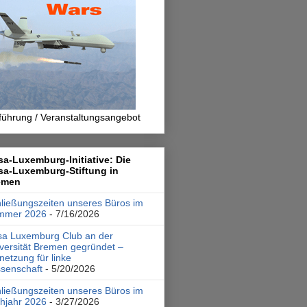
führung / Veranstaltungsangebot
a-Luxemburg-Initiative: Die
sa-Luxemburg-Stiftung in
emen
ließungszeiten unseres Büros im
mmer 2026
- 7/16/2026
a Luxemburg Club an der
versität Bremen gegründet –
netzung für linke
senschaft
- 5/20/2026
ließungszeiten unseres Büros im
hjahr 2026
- 3/27/2026