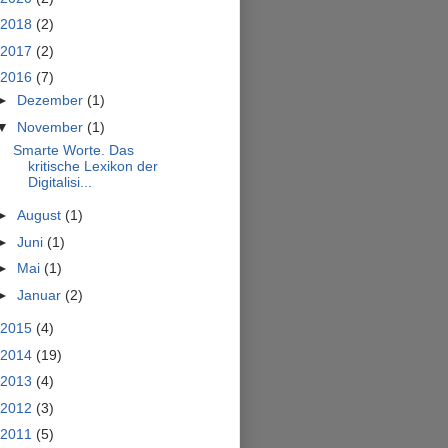
2018
(2)
2017
(2)
2016
(7)
►
Dezember
(1)
▼
November
(1)
Smarte Worte. Das
kritische Lexikon der
Digitalisi...
►
August
(1)
►
Juni
(1)
►
Mai
(1)
►
Januar
(2)
2015
(4)
2014
(19)
2013
(4)
2012
(3)
2011
(5)