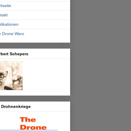
rtseite
takt
likationen
e Drone Wars
rbert Schepers
e Drohnenkriege