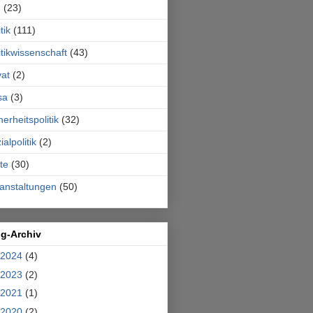
e
(23)
tik
(111)
itikwissenschaft
(43)
vat
(2)
sa
(3)
herheitspolitik
(32)
ialpolitik
(2)
te
(30)
anstaltungen
(50)
og-Archiv
2024
(4)
2023
(2)
2021
(1)
2020
(2)