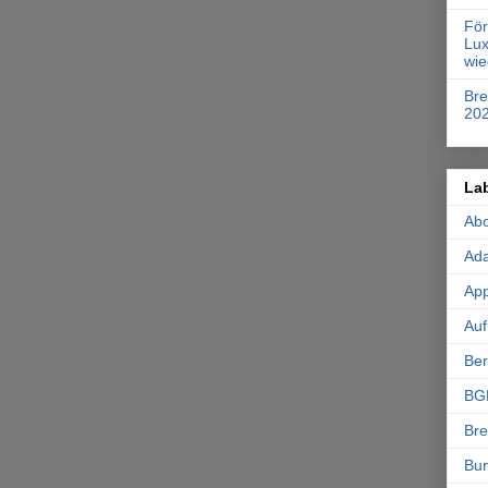
Fö
Lux
wie
Br
20
La
Ab
Ad
App
Auf
Ber
BG
Br
Bu