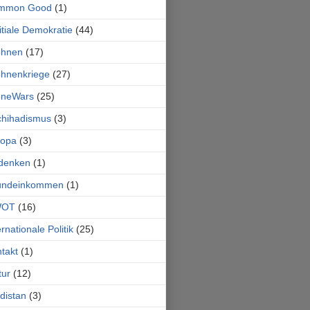
mmon Good
(1)
itiale Demokratie
(44)
ohnen
(17)
hnenkriege
(27)
oneWars
(25)
chihadismus
(3)
ropa
(3)
denken
(1)
undeinkommen
(1)
OT
(16)
ernationale Politik
(25)
takt
(1)
tur
(12)
distan
(3)