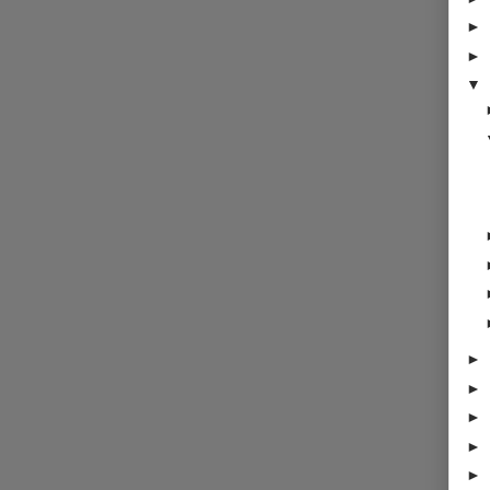
►
►
▼
►
►
►
►
►