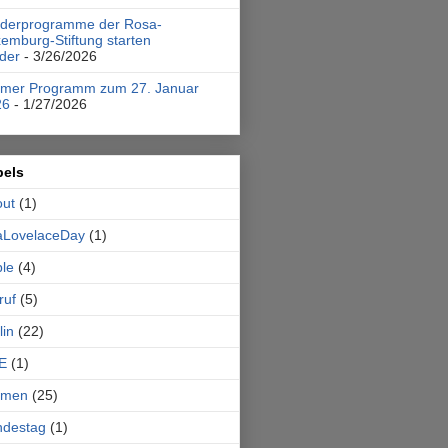
rderprogramme der Rosa-
emburg-Stiftung starten
der
- 3/26/2026
emer Programm zum 27. Januar
26
- 1/27/2026
bels
out
(1)
aLovelaceDay
(1)
le
(4)
ruf
(5)
lin
(22)
E
(1)
emen
(25)
ndestag
(1)