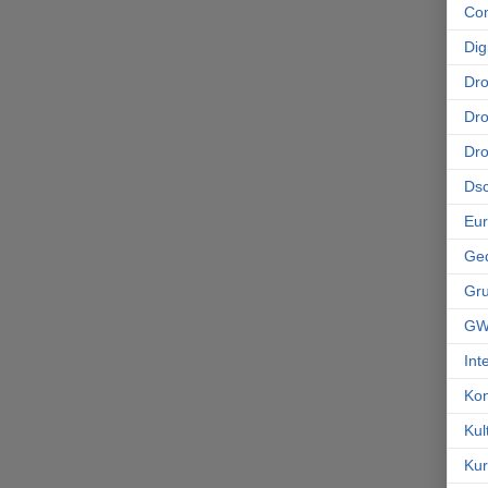
Co
Dig
Dr
Dro
Dr
Ds
Eu
Ge
Gr
GW
Int
Kon
Kul
Kur