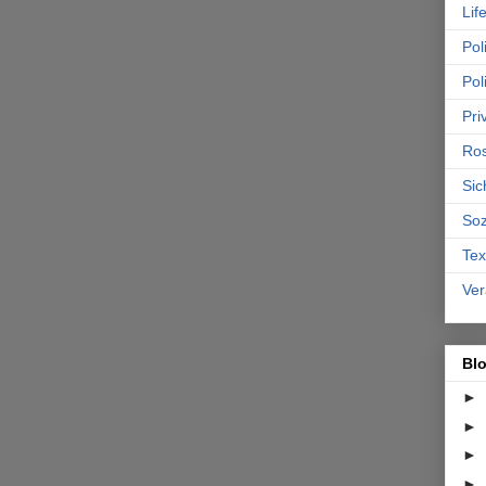
Lif
Poli
Pol
Pri
Ro
Sic
Soz
Tex
Ver
Bl
►
►
►
►