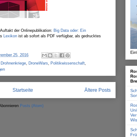
Auftakt der Onlinepublikation:
Big Data oder: Ein
as
Lexikon
ist ab sofort als PDF verfügbar, als gedrucktes
Ein
ovember 25, 2016
,
Drohnenkriege
,
DroneWars
,
Politikwissenschaft
,
gen
Ros
Ro
Br
Startseite
Ältere Posts
Sch
So
Ros
Abonnieren
Posts (Atom)
Uni
Ver
Wis
Sch
Frü