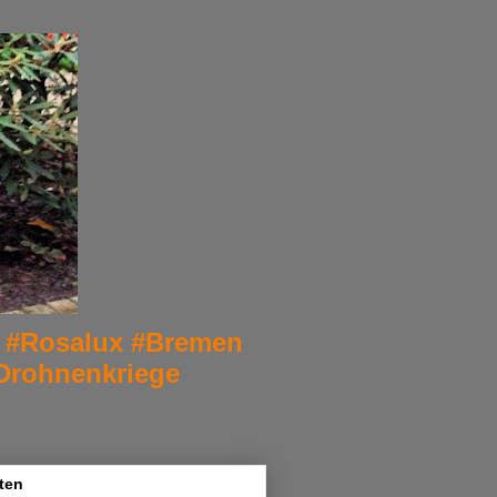
er. #Rosalux #Bremen
Drohnenkriege
ten