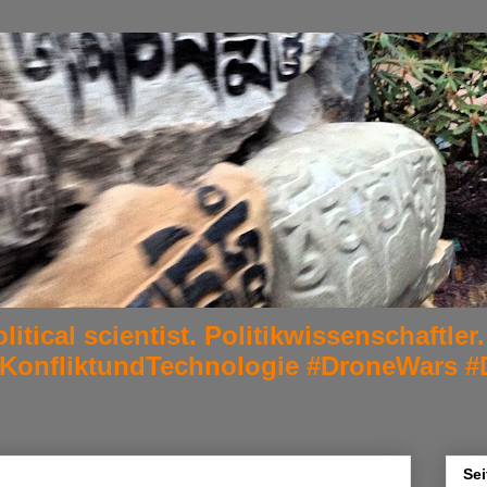
litical scientist. Politikwissenschaftl
#KonfliktundTechnologie #DroneWars #
Sei