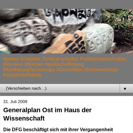
Norbert Schepers: Political scientist. Politikwissenschaftler.
#Rosalux #Bremen #politischeBildung
#KonfliktundTechnologie #DroneWars #Drohnenkriege
#StopKillerRobots
▼
31. Juli 2008
Generalplan Ost im Haus der
Wissenschaft
Die DFG beschäftigt sich mit ihrer Vergangenheit