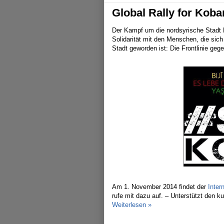
Global Rally for Koba
Der Kampf um die nordsyrische Stadt 
Solidarität mit den Menschen, die sic
Stadt geworden ist: Die Frontlinie geg
Am 1. November 2014 findet der
Inter
rufe mit dazu auf. – Unterstützt den k
Weiterlesen »