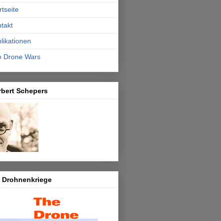
rtseite
takt
likationen
e Drone Wars
rbert Schepers
e Drohnenkriege