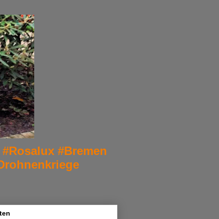
er. #Rosalux #Bremen
Drohnenkriege
ten