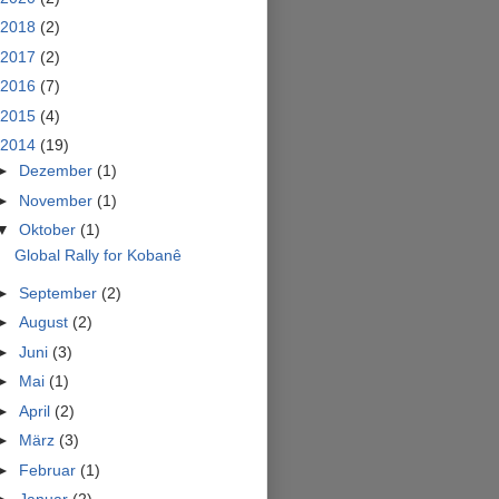
2018
(2)
2017
(2)
2016
(7)
2015
(4)
2014
(19)
►
Dezember
(1)
►
November
(1)
▼
Oktober
(1)
Global Rally for Kobanê
►
September
(2)
►
August
(2)
►
Juni
(3)
►
Mai
(1)
►
April
(2)
►
März
(3)
►
Februar
(1)