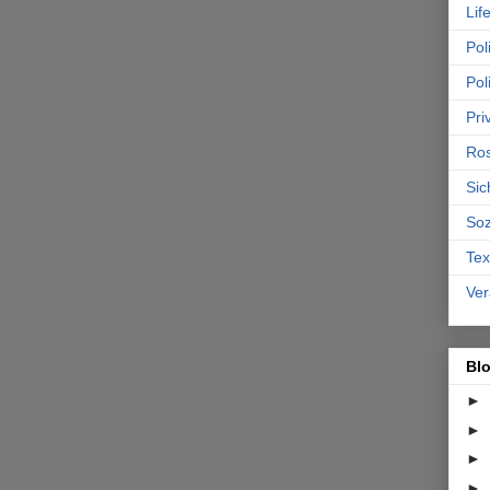
Lif
Poli
Pol
Pri
Ro
Sic
Soz
Tex
Ver
Bl
►
►
►
►