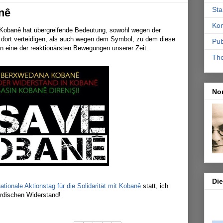
Sta
nê
Kon
Kobanê hat übergreifende Bedeutung, sowohl wegen der
h dort verteidigen, als auch wegen dem Symbol, zu dem diese
Pub
en eine der reaktionärsten Bewegungen unserer Zeit.
Th
No
Di
nationale Aktionstag für die Solidarität mit Kobanê
statt, ich
urdischen Widerstand!