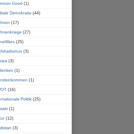
mmon Good
(1)
itiale Demokratie
(44)
ohnen
(17)
hnenkriege
(27)
oneWars
(25)
chihadismus
(3)
ropa
(3)
denken
(1)
undeinkommen
(1)
OT
(16)
ernationale Politik
(25)
takt
(1)
tur
(12)
distan
(3)