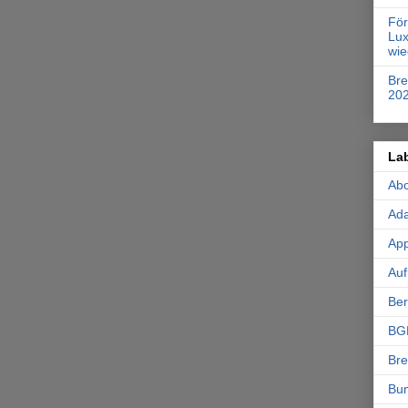
Fö
Lux
wie
Br
20
La
Ab
Ad
App
Auf
Ber
BG
Br
Bu