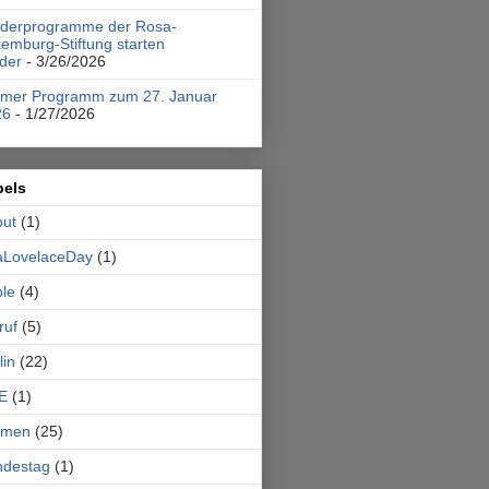
rderprogramme der Rosa-
emburg-Stiftung starten
der
- 3/26/2026
emer Programm zum 27. Januar
26
- 1/27/2026
bels
out
(1)
aLovelaceDay
(1)
le
(4)
ruf
(5)
lin
(22)
E
(1)
emen
(25)
ndestag
(1)