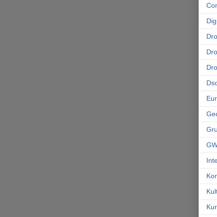
Co
Dig
Dr
Dro
Dr
Ds
Eu
Ge
Gr
GW
Int
Kon
Kul
Kur