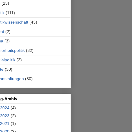
e
(23)
tik
(111)
itikwissenschaft
(43)
vat
(2)
sa
(3)
herheitspolitik
(32)
ialpolitik
(2)
te
(30)
anstaltungen
(50)
og-Archiv
2024
(4)
2023
(2)
2021
(1)
2020
(2)