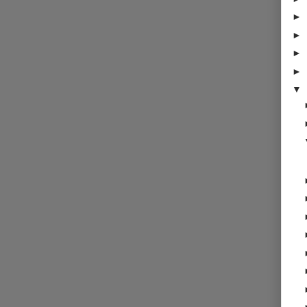
►
►
►
►
▼