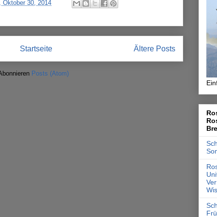
, Oktober 30, 2014
Startseite
Ältere Posts
Abonnieren
Posts (Atom)
Ein
Ros
Ro
Br
Sch
So
Ros
Uni
Ver
Wis
Sch
Frü