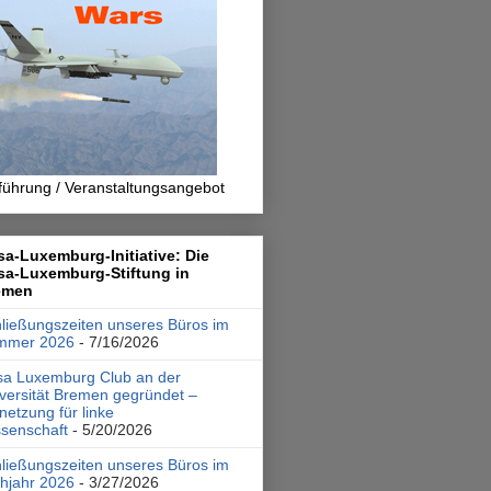
führung / Veranstaltungsangebot
a-Luxemburg-Initiative: Die
sa-Luxemburg-Stiftung in
emen
ließungszeiten unseres Büros im
mmer 2026
- 7/16/2026
a Luxemburg Club an der
versität Bremen gegründet –
netzung für linke
senschaft
- 5/20/2026
ließungszeiten unseres Büros im
hjahr 2026
- 3/27/2026