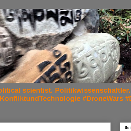
litical scientist. Politikwissenschaftl
#KonfliktundTechnologie #DroneWars #
Sei