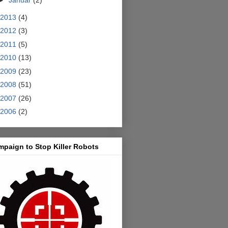
►
Januar
(2)
2013
(4)
2012
(3)
2011
(5)
2010
(13)
2009
(23)
2008
(51)
2007
(26)
2006
(2)
paign to Stop Killer Robots