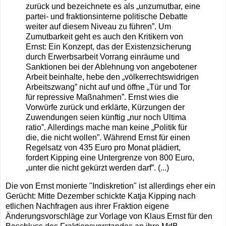
zurück und bezeichnete es als „unzumutbar, eine
partei- und fraktionsinterne politische Debatte
weiter auf diesem Niveau zu führen”. Um
Zumutbarkeit geht es auch den Kritikern von
Ernst: Ein Konzept, das der Existenzsicherung
durch Erwerbsarbeit Vorrang einräume und
Sanktionen bei der Ablehnung von angebotener
Arbeit beinhalte, hebe den „völkerrechtswidrigen
Arbeitszwang” nicht auf und öffne „Tür und Tor
für repressive Maßnahmen”. Ernst wies die
Vorwürfe zurück und erklärte, Kürzungen der
Zuwendungen seien künftig „nur noch Ultima
ratio”. Allerdings mache man keine „Politik für
die, die nicht wollen”. Während Ernst für einen
Regelsatz von 435 Euro pro Monat plädiert,
fordert Kipping eine Untergrenze von 800 Euro,
„unter die nicht gekürzt werden darf”. (...)
Die von Ernst monierte "Indiskretion" ist allerdings eher ein
Gerücht: Mitte Dezember schickte Katja Kipping nach
etlichen Nachfragen aus ihrer Fraktion eigene
Änderungsvorschläge zur Vorlage von Klaus Ernst für den