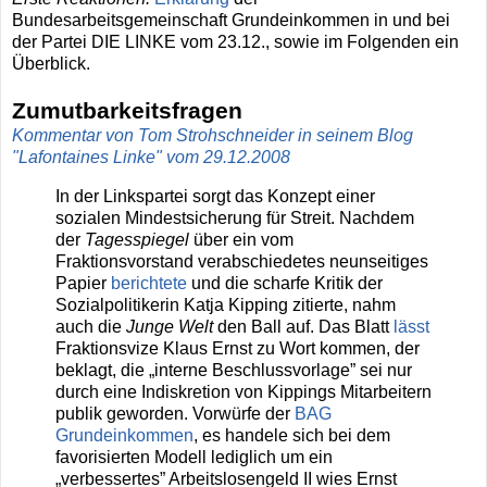
Bundesarbeitsgemeinschaft Grundeinkommen in und bei
der Partei DIE LINKE vom 23.12., sowie im Folgenden ein
Überblick.
Zumutbarkeitsfragen
Kommentar von Tom Strohschneider in seinem Blog
"Lafontaines Linke" vom 29.12.2008
In der Linkspartei sorgt das Konzept einer
sozialen Mindestsicherung für Streit. Nachdem
der
Tagesspiegel
über ein vom
Fraktionsvorstand verabschiedetes neunseitiges
Papier
berichtete
und die scharfe Kritik der
Sozialpolitikerin Katja Kipping zitierte, nahm
auch die
Junge Welt
den Ball auf. Das Blatt
lässt
Fraktionsvize Klaus Ernst zu Wort kommen, der
beklagt, die „interne Beschlussvorlage” sei nur
durch eine Indiskretion von Kippings Mitarbeitern
publik geworden. Vorwürfe der
BAG
Grundeinkommen
, es handele sich bei dem
favorisierten Modell lediglich um ein
„verbessertes” Arbeitslosengeld II wies Ernst