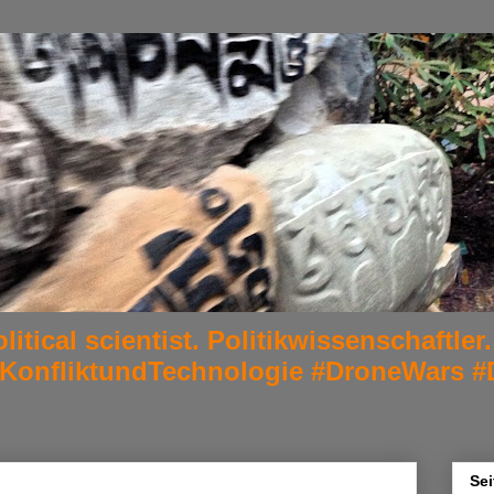
litical scientist. Politikwissenschaftl
#KonfliktundTechnologie #DroneWars #
Sei