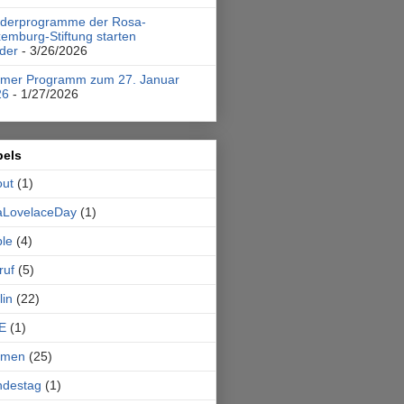
rderprogramme der Rosa-
emburg-Stiftung starten
der
- 3/26/2026
emer Programm zum 27. Januar
26
- 1/27/2026
bels
out
(1)
aLovelaceDay
(1)
le
(4)
ruf
(5)
lin
(22)
E
(1)
emen
(25)
ndestag
(1)