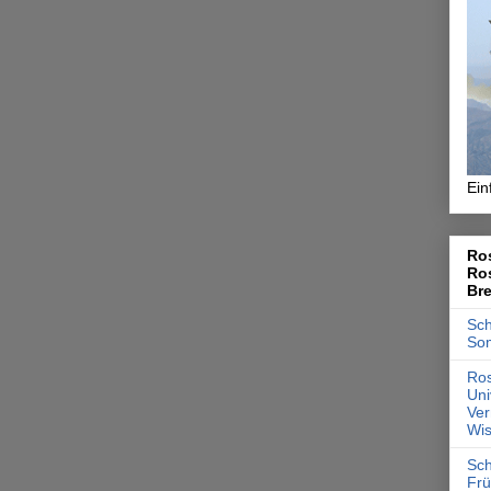
Ein
Ros
Ro
Br
Sch
So
Ros
Uni
Ver
Wis
Sch
Frü