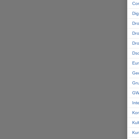
Co
Dig
Dr
Dro
Dr
Ds
Eu
Ge
Gr
GW
Int
Kon
Kul
Kur