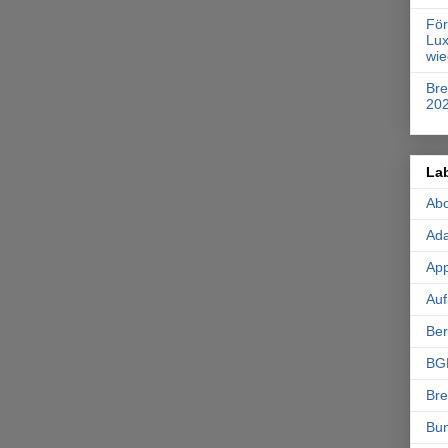
Fö
Lux
wie
Br
20
La
Ab
Ad
App
Auf
Ber
BG
Br
Bu