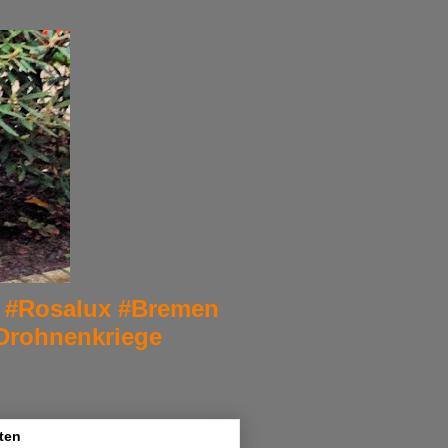
er. #Rosalux #Bremen
Drohnenkriege
ten