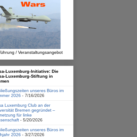
führung / Veranstaltungsangebot
a-Luxemburg-Initiative: Die
sa-Luxemburg-Stiftung in
emen
ließungszeiten unseres Büros im
mmer 2026
- 7/16/2026
a Luxemburg Club an der
versität Bremen gegründet –
netzung für linke
senschaft
- 5/20/2026
ließungszeiten unseres Büros im
hjahr 2026
- 3/27/2026