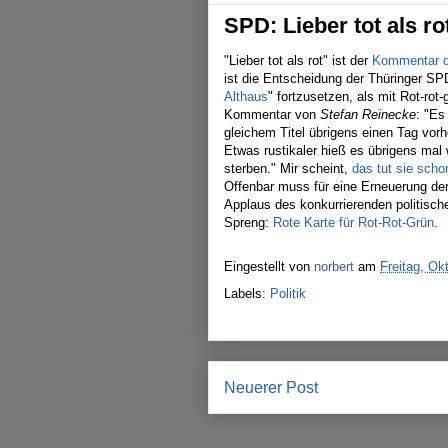
SPD: Lieber tot als ro
"Lieber tot als rot" ist der
Kommentar de
ist die Entscheidung der Thüringer SPD
Althaus
" fortzusetzen, als mit Rot-ro
Kommentar von
Stefan Reinecke
: "Es
gleichem Titel übrigens einen Tag vor
Etwas rustikaler hieß es übrigens mal
sterben." Mir scheint,
das tut sie scho
Offenbar muss für eine Erneuerung der
Applaus des konkurrierenden politisch
Spreng:
Rote Karte für Rot-Rot-Grün
.
Eingestellt von
norbert
am
Freitag, Ok
Labels:
Politik
Neuerer Post