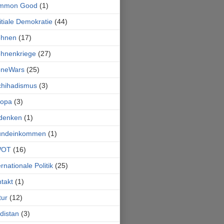
mmon Good
(1)
itiale Demokratie
(44)
ohnen
(17)
hnenkriege
(27)
oneWars
(25)
chihadismus
(3)
ropa
(3)
denken
(1)
undeinkommen
(1)
OT
(16)
ernationale Politik
(25)
takt
(1)
tur
(12)
distan
(3)