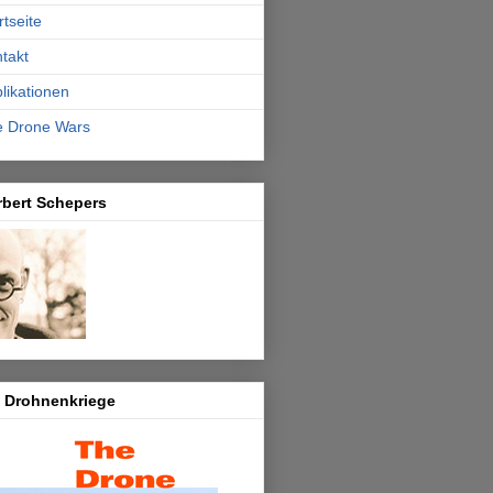
rtseite
takt
likationen
e Drone Wars
rbert Schepers
e Drohnenkriege