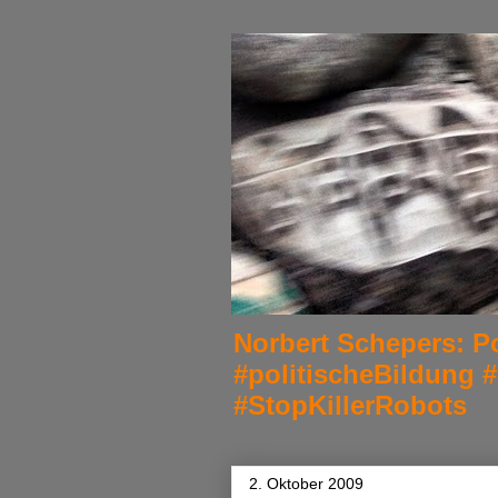
Norbert Schepers: Po
#politischeBildung 
#StopKillerRobots
2. Oktober 2009