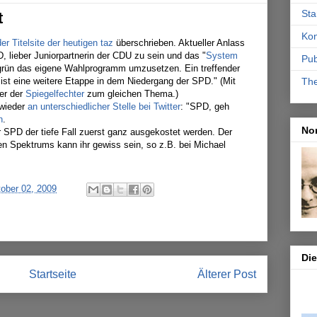
Sta
t
Kon
r Titelsite der heutigen taz
überschrieben. Aktueller Anlass
, lieber Juniorpartnerin der CDU zu sein und das "
System
Pub
t-grün das eigene Wahlprogramm umzusetzen. Ein treffender
 ist eine weitere Etappe in dem Niedergang der SPD." (Mit
Th
her der
Spiegelfechter
zum gleichen Thema.)
 wieder
an unterschiedlicher Stelle bei Twitter
: "SPD, geh
n
.
No
 SPD der tiefe Fall zuerst ganz ausgekostet werden. Der
en Spektrums kann ihr gewiss sein, so z.B. bei Michael
tober 02, 2009
Di
Startseite
Älterer Post