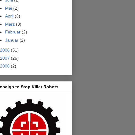
►
Juni
(2)
►
Mai
(2)
►
April
(3)
►
März
(3)
►
Februar
(2)
►
Januar
(2)
2008
(51)
2007
(26)
2006
(2)
paign to Stop Killer Robots