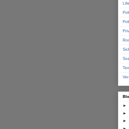
Lif
Poli
Pol
Pri
Ro
Sic
Soz
Tex
Ver
Bl
►
►
►
►