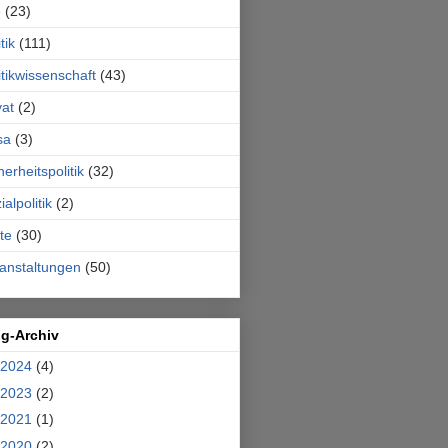
e
(23)
tik
(111)
itikwissenschaft
(43)
vat
(2)
sa
(3)
herheitspolitik
(32)
ialpolitik
(2)
te
(30)
anstaltungen
(50)
og-Archiv
2024
(4)
2023
(2)
2021
(1)
2020
(2)