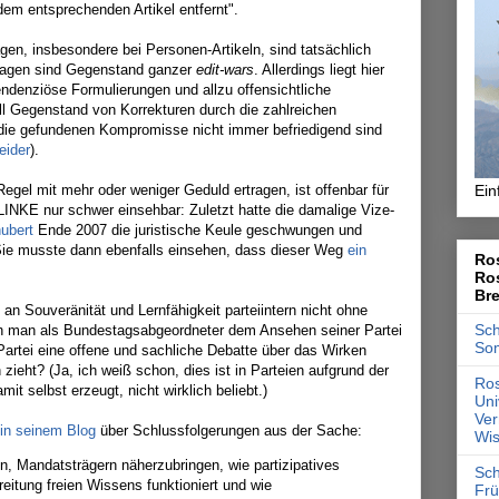
dem entsprechenden Artikel entfernt".
gen, insbesondere bei Personen-Artikeln, sind tatsächlich
ssagen sind Gegenstand ganzer
edit-wars
. Allerdings liegt hier
endenziöse Formulierungen und allzu offensichtliche
l Gegenstand von Korrekturen durch die zahlreichen
die gefundenen Kompromisse nicht immer befriedigend sind
eider
).
gel mit mehr oder weniger Geduld ertragen, ist offenbar für
Ein
 LINKE nur schwer einsehbar: Zuletzt hatte die damalige Vize-
ubert
Ende 2007 die juristische Keule geschwungen und
 Sie musste dann ebenfalls einsehen, dass dieser Weg
ein
Ros
Ro
Br
an Souveränität und Lernfähigkeit parteiintern nicht ohne
Sch
n man als Bundestagsabgeordneter dem Ansehen seiner Partei
So
artei eine offene und sachliche Debatte über das Wirken
ieht? (Ja, ich weiß schon, dies ist in Parteien aufgrund der
Ros
t selbst erzeugt, nicht wirklich beliebt.)
Uni
Ver
 in seinem Blog
über Schlussfolgerungen aus der Sache:
Wis
, Mandatsträgern näherzubringen, wie partizipatives
Sch
breitung freien Wissens funktioniert und wie
Frü