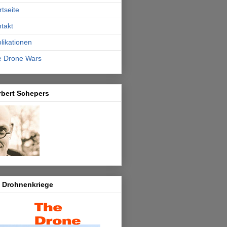
rtseite
takt
likationen
e Drone Wars
rbert Schepers
e Drohnenkriege