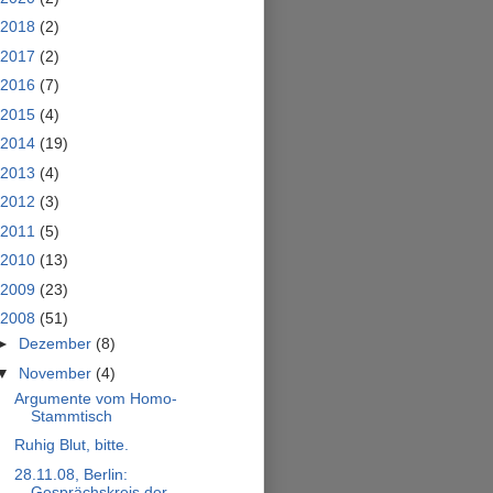
2018
(2)
2017
(2)
2016
(7)
2015
(4)
2014
(19)
2013
(4)
2012
(3)
2011
(5)
2010
(13)
2009
(23)
2008
(51)
►
Dezember
(8)
▼
November
(4)
Argumente vom Homo-
Stammtisch
Ruhig Blut, bitte.
28.11.08, Berlin:
Gesprächskreis der