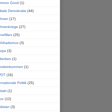
mmon Good
(1)
itiale Demokratie
(44)
ohnen
(17)
hnenkriege
(27)
oneWars
(25)
chihadismus
(3)
ropa
(3)
denken
(1)
undeinkommen
(1)
OT
(16)
ernationale Politik
(25)
takt
(1)
tur
(12)
distan
(3)