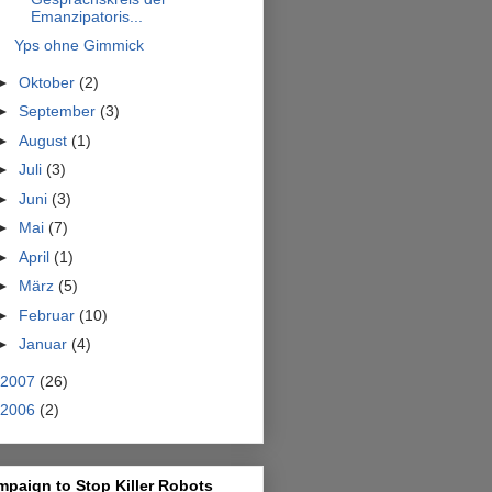
Emanzipatoris...
Yps ohne Gimmick
►
Oktober
(2)
►
September
(3)
►
August
(1)
►
Juli
(3)
►
Juni
(3)
►
Mai
(7)
►
April
(1)
►
März
(5)
►
Februar
(10)
►
Januar
(4)
2007
(26)
2006
(2)
paign to Stop Killer Robots