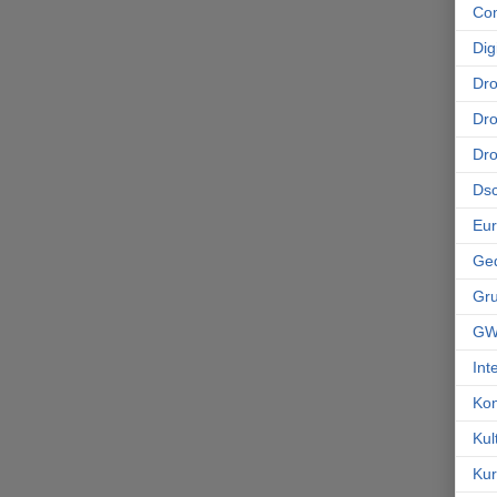
Co
Dig
Dr
Dro
Dr
Ds
Eu
Ge
Gr
GW
Int
Kon
Kul
Kur