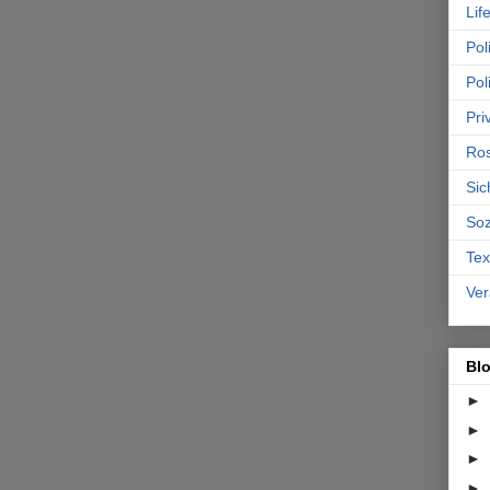
Lif
Poli
Pol
Pri
Ro
Sic
Soz
Tex
Ver
Bl
►
►
►
►