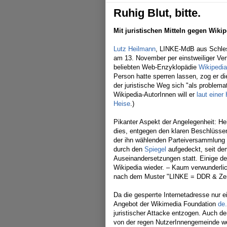
Ruhig Blut, bitte.
Mit juristischen Mitteln gegen Wiki
Lutz Heilmann
, LINKE-MdB aus Schles
am 13. November per einstweiliger Ver
beliebten Web-Enzyklopädie
Wikipedia
Person hatte sperren lassen, zog er d
der juristische Weg sich "als problema
Wikipedia-AutorInnen will er
laut einer
Heise
.)
Pikanter Aspekt der Angelegenheit: He
dies, entgegen den klaren Beschlüsse
der ihn wählenden Parteiversammlung v
durch den
Spiegel
aufgedeckt, seit de
Auseinandersetzungen statt. Einige de
Wikipedia wieder. – Kaum verwunderlic
nach dem Muster "LINKE = DDR & Zen
Da die gesperrte Internetadresse nur e
Angebot der Wikimedia Foundation
de.
juristischer Attacke entzogen. Auch de
von der regen NutzerInnengemeinde wei