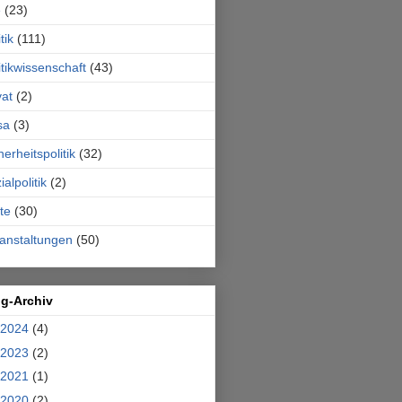
e
(23)
tik
(111)
itikwissenschaft
(43)
vat
(2)
sa
(3)
herheitspolitik
(32)
ialpolitik
(2)
te
(30)
anstaltungen
(50)
og-Archiv
2024
(4)
2023
(2)
2021
(1)
2020
(2)