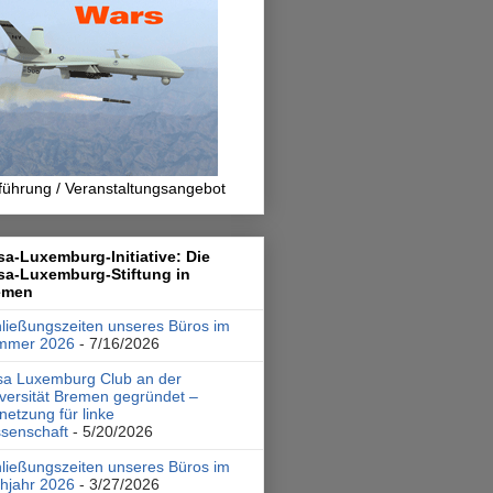
führung / Veranstaltungsangebot
a-Luxemburg-Initiative: Die
sa-Luxemburg-Stiftung in
emen
ließungszeiten unseres Büros im
mmer 2026
- 7/16/2026
a Luxemburg Club an der
versität Bremen gegründet –
netzung für linke
senschaft
- 5/20/2026
ließungszeiten unseres Büros im
hjahr 2026
- 3/27/2026