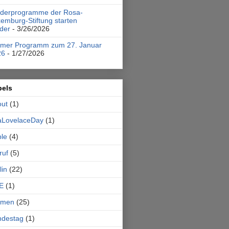
rderprogramme der Rosa-
emburg-Stiftung starten
der
- 3/26/2026
emer Programm zum 27. Januar
26
- 1/27/2026
bels
out
(1)
aLovelaceDay
(1)
le
(4)
ruf
(5)
lin
(22)
E
(1)
emen
(25)
ndestag
(1)